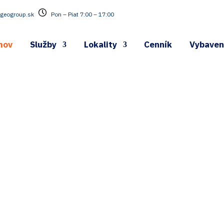
geogroup.sk
Pon – Piat 7:00 – 17:00
mov
Služby
Lokality
Cenník
Vybaven
Geodet v Nitre a na c
Slovensku – Rýchlo a p
Dynamicky, precízne, spoľahlivo. To sú hlavné p