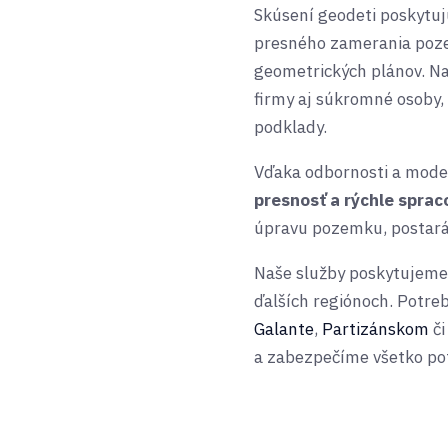
Skúsení geodeti poskytuj
presného zamerania poze
geometrických plánov. Na
firmy aj súkromné osoby,
podklady.
Vďaka odbornosti a mod
presnosť a rýchle sprac
úpravu pozemku, postará
Naše služby poskytujeme 
ďalších regiónoch. Potre
Galante
,
Partizánskom
č
a zabezpečíme všetko po