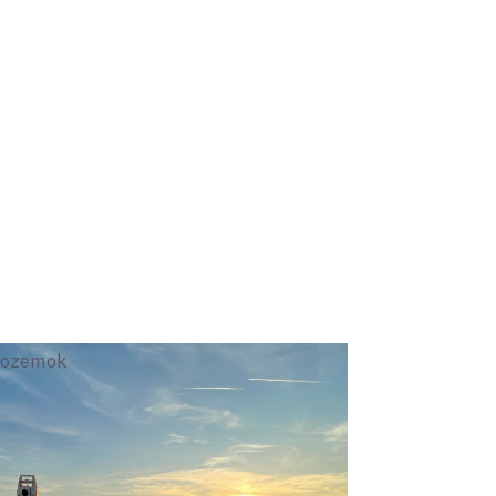
nsku vám pomôže s profesionálnymi
 priebeh vášho projektu.