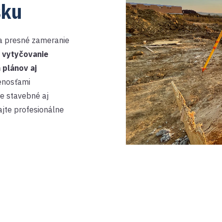
sku
na presné zameranie
ú
vytyčovanie
 plánov aj
senosťami
e stavebné aj
ajte profesionálne