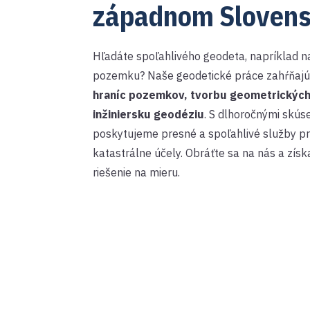
západnom Sloven
Hľadáte spoľahlivého geodeta, napríklad 
pozemku? Naše geodetické práce zahŕňaj
hraníc pozemkov,
tvorbu geometrických
inžiniersku geodéziu
. S dlhoročnými skú
poskytujeme presné a spoľahlivé služby pr
katastrálne účely. Obráťte sa na nás a získ
riešenie na mieru.