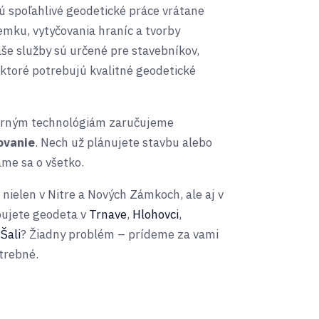
ú spoľahlivé geodetické práce vrátane
mku, vytyčovania hraníc a tvorby
še služby sú určené pre stavebníkov,
 ktoré potrebujú kvalitné geodetické
erným technológiám zaručujeme
ovanie
. Nech už plánujete stavbu alebo
me sa o všetko.
nielen v Nitre a Nových Zámkoch, ale aj v
bujete geodeta v
Trnave
,
Hlohovci
,
i
Šali
? Žiadny problém – prídeme za vami
trebné.