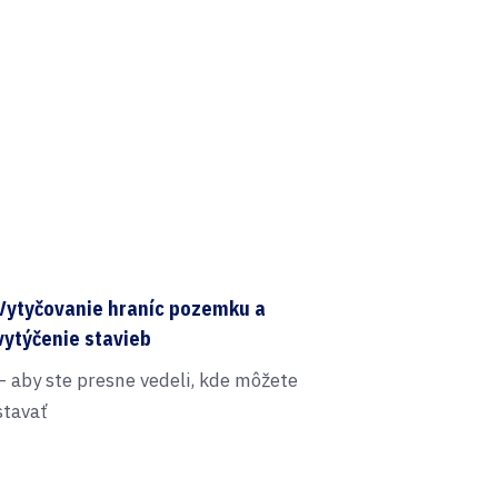
Vytyčovanie hraníc pozemku a
vytýčenie stavieb
– aby ste presne vedeli, kde môžete
stavať