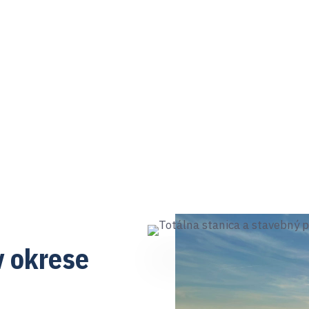
Nitra, Nové Zámky a na celom západnom Slove
meraniami a dokumentáciou pre bezproblémový
v okrese