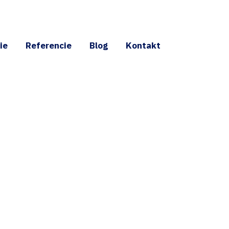
ie
Referencie
Blog
Kontakt
elom západnom
recízne
riority našich služieb. Geodet v okresoch