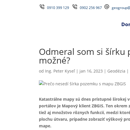
0910 399 129
0902 256 967
geogroup@
Do
Odmeral som si šírku 
možné?
od
Ing. Peter Kyseľ
|
jan 16, 2023
|
Geodézia
Katastrálne mapy sú dnes prístupné širokej 
portálov je Mapový klient ZBGIS. Ten okrem 
tiež aj množstvo rôznych funkcií, medzi ktor
plochu útvaru, prípadne zobraziť výškový p
mape.