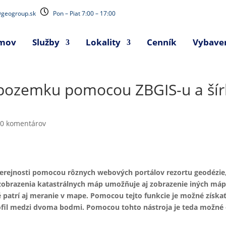
geogroup.sk
Pon – Piat 7:00 – 17:00
mov
Služby
Lokality
Cenník
Vybave
pozemku pomocou ZBGIS-u a šírk
|
0 komentárov
verejnosti pomocou rôznych webových portálov rezortu geodézie, 
zobrazenia katastrálnych máp umožňuje aj zobrazenie iných máp
é patrí aj meranie v mape. Pomocou tejto funkcie je možné získa
rofil medzi dvoma bodmi. Pomocou tohto nástroja je teda možné