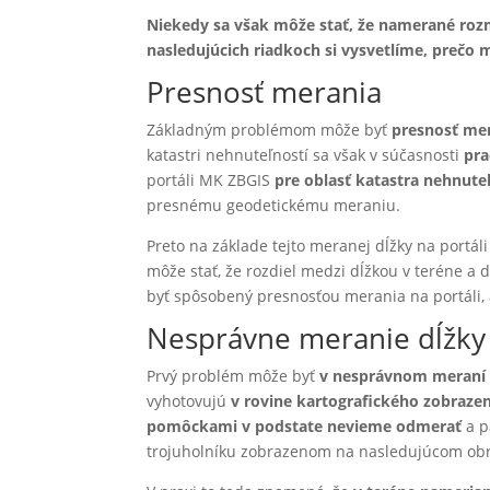
Niekedy sa však môže stať, že namerané ro
nasledujúcich riadkoch si vysvetlíme, prečo 
Presnosť merania
Základným problémom môže byť
presnosť mer
katastri nehnuteľností sa však v súčasnosti
pra
portáli MK ZBGIS
pre oblasť katastra nehnute
presnému geodetickému meraniu.
Preto na základe tejto meranej dĺžky na portá
môže stať, že rozdiel medzi dĺžkou v teréne 
byť spôsobený presnosťou merania na portáli,
Nesprávne meranie dĺžky 
Prvý problém môže byť
v nesprávnom meraní 
vyhotovujú
v rovine kartografického zobraze
pomôckami v podstate nevieme odmerať
a p
trojuholníku zobrazenom na nasledujúcom ob