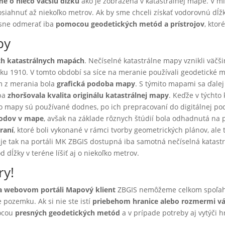
e o niečo väčšiu dĺžku
ako je zobrazená v katastrálnej mape. V m
dosiahnuť až niekoľko metrov. Ak by sme chceli získať vodorovnú dĺž
esne odmerať iba
pomocou geodetických metód a prístrojov
, kto
py
ých katastrálnych mapách
. Nečíselné katastrálne mapy vznikli väč
oku 1910. V tomto období sa síce na meranie používali geodetické 
 z merania bola
grafická podoba mapy
. S týmito mapami sa ďalej
iba
zhoršovala kvalita originálu katastrálnej mapy
. Keďže v týchto
o mapy sú používané dodnes, po ich prepracovaní do digitálnej pod
bodov v mape
, avšak na základe rôznych štúdií bola odhadnutá na 
raní
, ktoré boli vykonané v rámci tvorby geometrických plánov, ale
 je tak na portáli MK ZBGIS dostupná iba samotná nečíselná katas
 dĺžky v teréne líšiť aj o niekoľko metrov.
ry!
a webovom portáli Mapový klient
ZBGIS nemôžeme celkom spoľa
 pozemku. Ak si nie ste istí
priebehom hranice alebo rozmermi 
mocou
presných geodetických metód
a v prípade potreby aj vytýči 