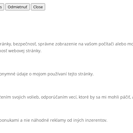
s
Odmietnuť
Close
ránky, bezpečnosť, správne zobrazenie na vašom počítači alebo mo
nosť webovej stránky.
onymné údaje o mojom používaní tejto stránky.
žením svojich volieb, odporúčaním vecí, ktoré by sa mi mohli páčiť,
ponukami a nie náhodné reklamy od iných inzerentov.