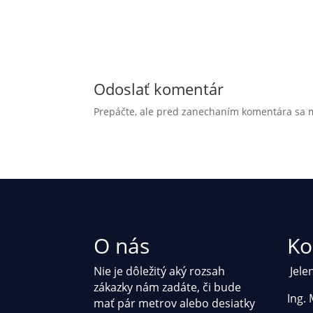
Odoslať komentár
Prepáčte, ale pred zanechaním komentára sa 
O nás
Ko
Nie je dôležitý aký rozsah
Jele
zákazky nám zadáte, či bude
Ing.
mať pár metrov alebo desiatky