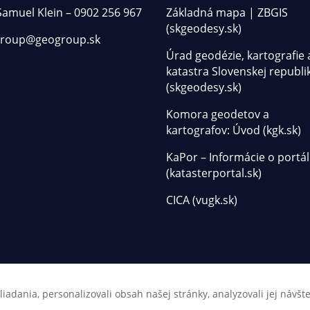
 Samuel Klein – 0902 256 967
Základná mapa | ZBGIS
(skgeodesy.sk)
roup@geogroup.sk
Úrad geodézie, kartografie 
katastra Slovenskej republi
(skgeodesy.sk)
Komora geodetov a
kartografov: Úvod (kgk.sk)
KaPor – Informácie o portál
(katasterportal.sk)
CICA (vugk.sk)
liadania, personalizovali obsah našej stránky, analyzovali jej návš