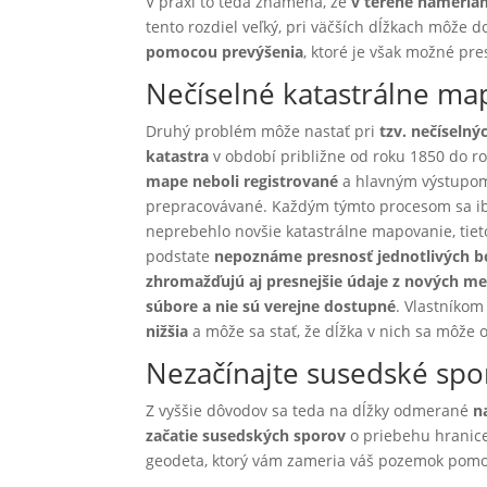
V praxi to teda znamená, že
v teréne nameriam
tento rozdiel veľký, pri väčších dĺžkach môže 
pomocou prevýšenia
, ktoré je však možné pr
Nečíselné katastrálne ma
Druhý problém môže nastať pri
tzv. nečíseln
katastra
v období približne od roku 1850 do r
mape neboli registrované
a hlavným výstupom
prepracovávané. Každým týmto procesom sa 
neprebehlo novšie katastrálne mapovanie, tiet
podstate
nepoznáme presnosť jednotlivých 
zhromažďujú aj presnejšie údaje z nových me
súbore a nie sú verejne dostupné
. Vlastníkom
nižšia
a môže sa stať, že dĺžka v nich sa môže od
Nezačínajte susedské spo
Z vyššie dôvodov sa teda na dĺžky odmerané
n
začatie susedských sporov
o priebehu hranice
geodeta, ktorý vám zameria váš pozemok po