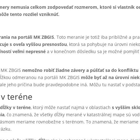
zmery nemusia celkom zodpovedať rozmerom, ktoré si vlastník 
môže tento rozdiel vzniknúť.
ania na portáli MK ZBGIS
. Toto meranie je totiž iba približné a pr
cuje s oveľa vyššou presnosťou
, ktorá sa pohybuje na úrovni niek
ľností veľmi nepresné
a v konečnom dôsledku sa je možné pomýli
li MK ZBGIS
nemožno robiť žiadne závery a púšťať sa do konfliktu
a dĺžkou odmeranou na portáli MK ZBGIS
môže byť až na úrovni nie
 ale jeho príčina bude pravdepodobne iná. Môžu tu nastať v podst
v teréne
dĺžky v teréne
, ktorý môže nastať najmä v oblastiach
s vyšším sk
nia
, čo znamená, že všetky dĺžky merané v katastrálnej mape sú vo
ásmom meriame rovnobežne s terénom. To znamená, že meriame š
rázku.