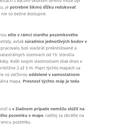
iestach s väčším sklonom terénu môže byť
ku, je
potrebné šikmú dĺžku redukovať
ré nie sú bežne dostupné.
šinou
ešte v rámci starého pozemkového
metódy, avšak
súradnice jednotlivých bodov v
 pracovalo, boli viackrát prekresľované a
 katastrálnych územiach od 19. storočia
oby. Kvôli svojim vlastnostiam však dnes v
približne 2 až 5 m. Popri týchto mapách sa
 tie sú väčšinou
oddelené v samostatnom
trálna mapa.
Presnosť týchto máp je teda
hnúť a
v žiadnom prípade nemôžu slúžiť na
vášho pozemku v mape
, radšej sa obráťte na
hranicu pozemku.