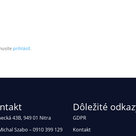
musíte
prihlásiť
.
ntakt
Dôležité odkaz
necká 43B, 949 01 Nitra
GDPR
 Michal Szabo – 0910 399 129
Kontakt