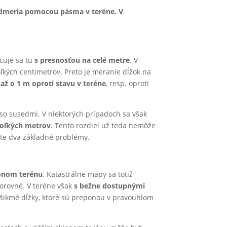
odmeria pomocou pásma v teréne. V
acuje sa tu
s presnosťou na celé metre
. V
oľkých centimetrov. Preto je meranie dĺžok na
ť
až o 1 m oproti stavu v teréne
, resp. oproti
so susedmi. V niektorých prípadoch sa však
koľkých metrov
. Tento rozdiel už teda nemôže
ate dva základné problémy.
lonom terénu
. Katastrálne mapy sa totiž
dorovné. V teréne však
s bežne dostupnými
ikmé dĺžky, ktoré sú preponou v pravouhlom