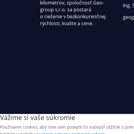
kilometrov, spoločnosť Geo-
Ing.
group s.r.o. sa postará
o riešenie v bezkonkurenčnej
geog
rýchlosti, kvalite a cene.
Vážime si vaše súkromie
Používame cookies, aby sme vám poskytli čo najlepší zážitok z preh
nájdete v našich
zásadách ochrany osobných údajov
.