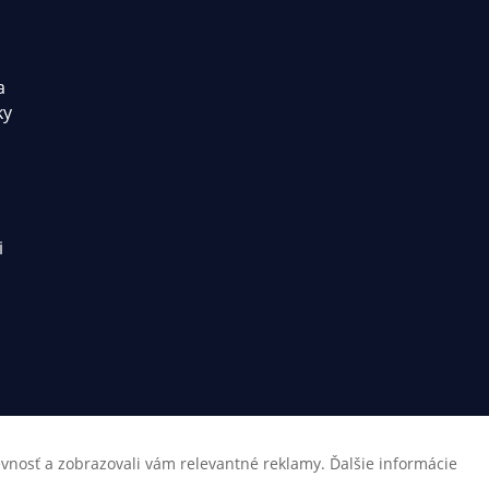
a
ky
i
tevnosť a zobrazovali vám relevantné reklamy. Ďalšie informácie